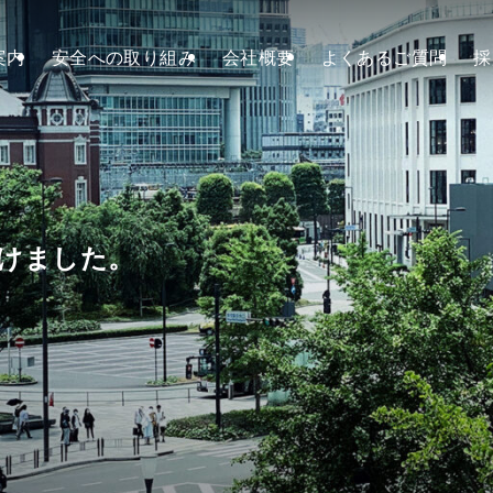
案内
安全への取り組み
会社概要
よくあるご質問
採
Bus information
バスのご案内
貸切バスのご案内
けました。
ご利用案内
ドライバー紹介
Safety
安全への取り組み
運輸安全マネジメントへの取り組み