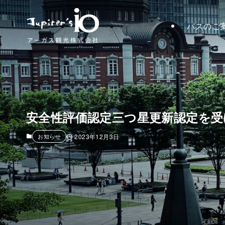
バスのご
TOP PAGE
トップページ
安全性評価認定三つ星更新認定を受
News
新着情報
お知らせ
2023年12月3日